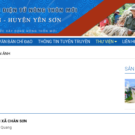
VĂN BẢN CHỈ ĐẠO
THÔNG TIN TUYÊN TRUYỀN
THƯ VIỆN
LIÊN H
N ẢNH
SẢN 
I XÃ CHÂN SƠN
n Quang